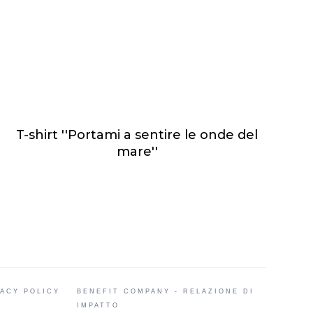
T-shirt ''Portami a sentire le onde del
mare''
VACY POLICY
BENEFIT COMPANY - RELAZIONE DI
IMPATTO