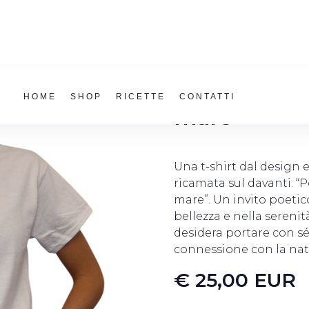
T-shirt ''Por
HOME
SHOP
RICETTE
CONTATTI
mare''
Una t-shirt dal design e
ricamata sul davanti: “
mare”. Un invito poetic
bellezza e nella serenit
desidera portare con sé
connessione con la na
€ 25,00 EUR