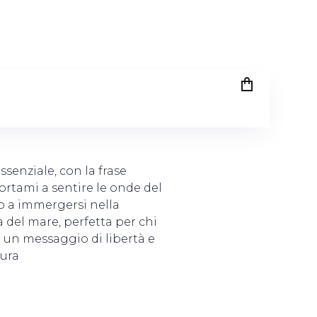
tami a sentire le onde del
ssenziale, con la frase
Portami a sentire le onde del
o a immergersi nella
à del mare, perfetta per chi
 un messaggio di libertà e
tura