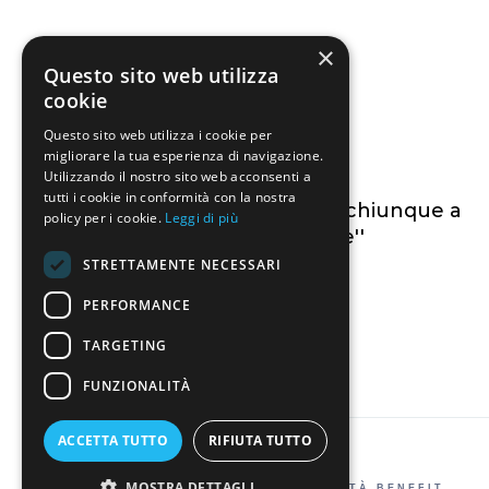
×
Questo sito web utilizza
cookie
Questo sito web utilizza i cookie per
migliorare la tua esperienza di navigazione.
Utilizzando il nostro sito web acconsenti a
tutti i cookie in conformità con la nostra
T-shirt ''Non ci portare chiunque a
policy per i cookie.
Leggi di più
vedere il mare''
STRETTAMENTE NECESSARI
PERFORMANCE
TARGETING
FUNZIONALITÀ
ACCETTA TUTTO
RIFIUTA TUTTO
MOSTRA DETTAGLI
© 2026 MARISCADORAS SRL SOCIETÀ BENEFIT