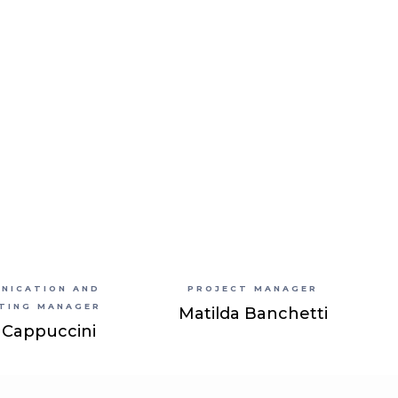
NICATION AND
PROJECT MANAGER
TING MANAGER
Matilda Banchetti
a Cappuccini