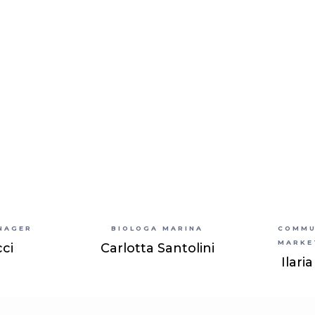
NAGER
BIOLOGA MARINA
COMMU
MARKE
cci
Carlotta Santolini
Ilari